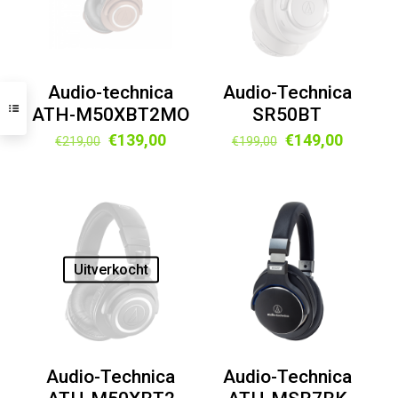
Audio-technica
Audio-Technica
ATH-M50XBT2MO
SR50BT
Oorspronkelijke
Huidige
Oorspronkelijke
Huidige
€
139,00
€
149,00
€
219,00
€
199,00
prijs
prijs
prijs
prijs
was:
is:
was:
is:
€219,00.
€139,00.
€199,00.
€149,00
Uitverkocht
Audio-Technica
Audio-Technica