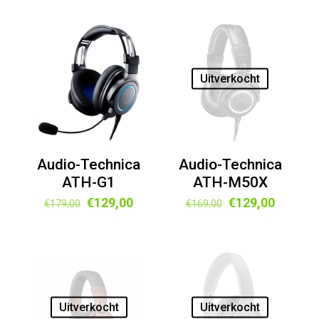
was:
is:
was:
is:
€125,00.
€105,00.
€169,00.
€119,00
Uitverkocht
Audio-Technica
Audio-Technica
ATH-G1
ATH-M50X
Oorspronkelijke
Huidige
Oorspronkelijke
Huidige
€
129,00
€
129,00
€
179,00
€
169,00
prijs
prijs
prijs
prijs
was:
is:
was:
is:
€179,00.
€129,00.
€169,00.
€129,00
Uitverkocht
Uitverkocht