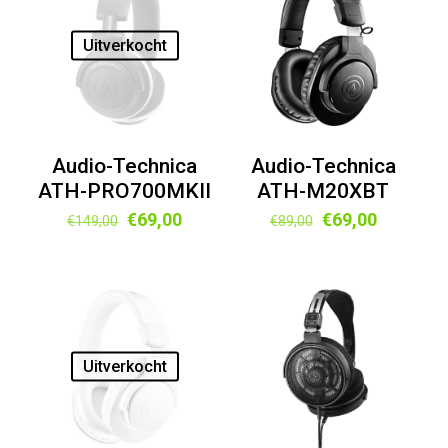
Uitverkocht
Audio-Technica
Audio-Technica
ATH-PRO700MKII
ATH-M20XBT
Oorspronkelijke
Huidige
Oorspronkelijke
Huidige
€
69,00
€
69,00
€
149,00
€
89,00
prijs
prijs
prijs
prijs
was:
is:
was:
is:
€149,00.
€69,00.
€89,00.
€69,00.
Uitverkocht