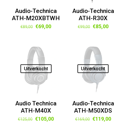
Audio-Technica
Audio-Technica
ATH-M20XBTWH
ATH-R30X
Oorspronkelijke
Huidige
Oorspronkelijke
Huidige
€
69,00
€
85,00
€
89,00
€
99,00
prijs
prijs
prijs
prijs
was:
is:
was:
is:
€89,00.
€69,00.
€99,00.
€85,00.
Uitverkocht
Uitverkocht
Audio Technica
Audio-Technica
ATH-M40X
ATH-M50XDS
Oorspronkelijke
Huidige
Oorspronkelijke
Huidige
€
105,00
€
119,00
€
125,00
€
169,00
prijs
prijs
prijs
prijs