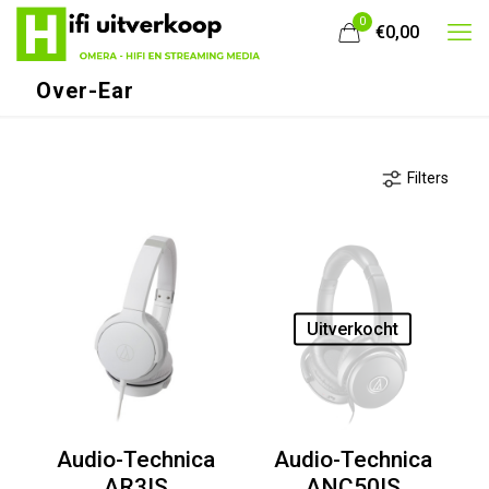
0
€0,00
Over-Ear
Filters
Uitverkocht
Audio-Technica
Audio-Technica
AR3IS
ANC50IS