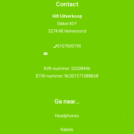
Contact
Hifi Uitverkoop
Sikkel 40 F
3274 KK Heinenoord
0107600190
info@hifi-uitverkoop.nl
KVK-nummer: 50208446
BTW-nummer: NL001571088B68
Ga naar…
Headphones
Kabels