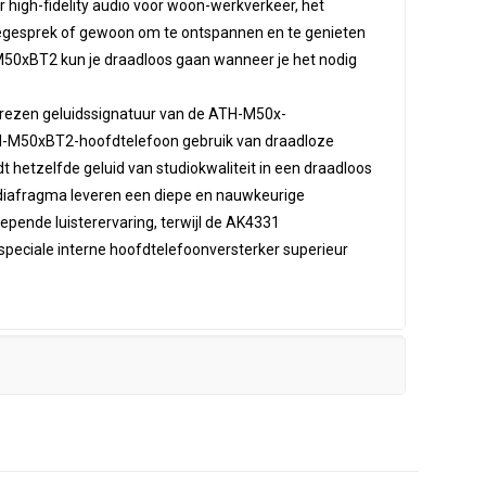
r high-fidelity audio voor woon-werkverkeer, het
egesprek of gewoon om te ontspannen en te genieten
50xBT2 kun je draadloos gaan wanneer je het nodig
rezen geluidssignatuur van de ATH-M50x-
H-M50xBT2-hoofdtelefoon gebruik van draadloze
t hetzelfde geluid van studiokwaliteit in een draadloos
 diafragma leveren een diepe en nauwkeurige
ende luisterervaring, terwijl de AK4331
peciale interne hoofdtelefoonversterker superieur