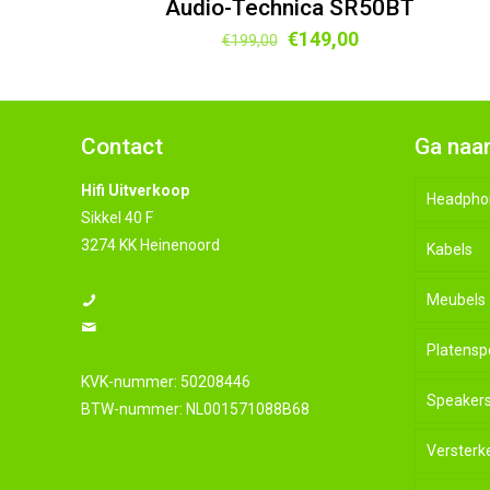
Audio-Technica SR50BT
Oorspronkelijke
Huidige
€
149,00
€
199,00
prijs
prijs
was:
is:
€199,00.
€149,00.
Contact
Ga naa
Hifi Uitverkoop
Headpho
Sikkel 40 F
3274 KK Heinenoord
Kabels
0107600190
Meubels
info@hifi-uitverkoop.nl
Platensp
KVK-nummer: 50208446
Speaker
BTW-nummer: NL001571088B68
Versterk