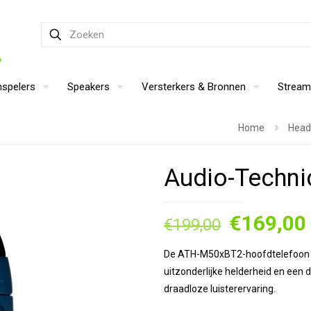
nspelers
Speakers
Versterkers & Bronnen
Stream
Home
Head
Audio-Techn
Oorspron
€
169,00
€
199,00
prijs
De ATH-M50xBT2-hoofdtelefoon ge
was:
uitzonderlijke helderheid en een
€199,00.
draadloze luisterervaring.