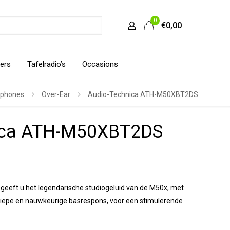
0
€0,00
ers
Tafelradio’s
Occasions
phones
Over-Ear
Audio-Technica ATH-M50XBT2DS
ica ATH-M50XBT2DS
kelijke
Huidige
prijs
eft u het legendarische studiogeluid van de M50x, met
is:
 diepe en nauwkeurige basrespons, voor een stimulerende
€169,00.