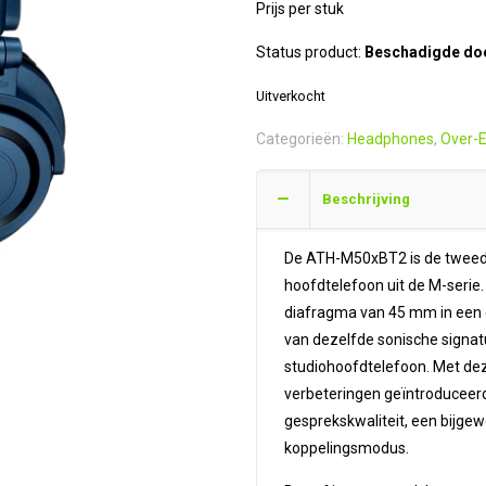
Prijs per stuk
Status product:
Beschadigde doo
Uitverkocht
Categorieën:
Headphones
,
Over-E
Beschrijving
De ATH-M50xBT2 is de tweede
hoofdtelefoon uit de M-serie
diafragma van 45 mm in een 
van dezelfde sonische signa
studiohoofdtelefoon. Met de
verbeteringen geïntroduceer
gesprekskwaliteit, een bijge
koppelingsmodus.