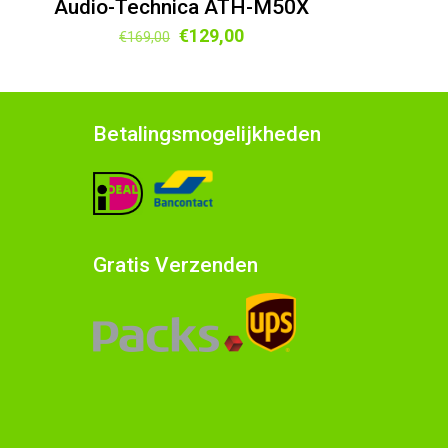
Audio-Technica ATH-M50X
Oorspronkelijke
Huidige
€
129,00
€
169,00
prijs
prijs
was:
is:
€169,00.
€129,00.
Betalingsmogelijkheden
Gratis Verzenden