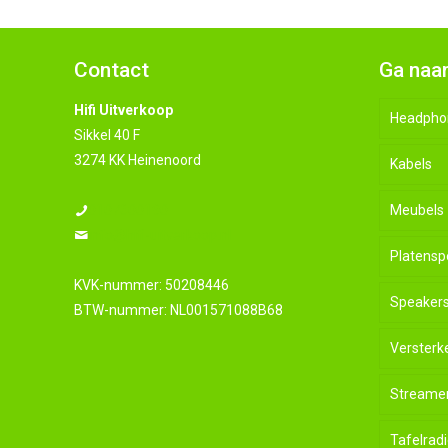
Contact
Ga naa
Hifi Uitverkoop
Headpho
Sikkel 40 F
3274 KK Heinenoord
Kabels
0107600190
Meubels
info@hifi-uitverkoop.nl
Platensp
KVK-nummer: 50208446
Speaker
BTW-nummer: NL001571088B68
Versterk
Streame
Tafelradi