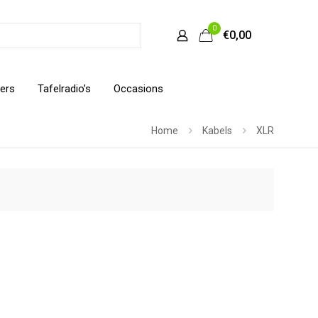
0
€0,00
ers
Tafelradio’s
Occasions
Home
Kabels
XLR