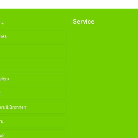
r…
Service
Algemene Voorwaarden
nes
Privacy Beleid
Klantenservice
elers
Contact
s
ers & Bronnen
rs
o’s