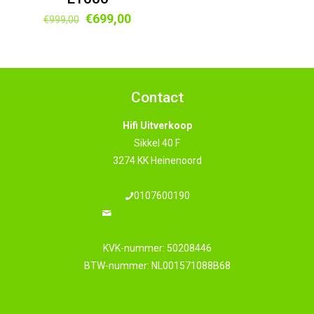
Oorspronkelijke
Huidige
€
699,00
€
999,00
prijs
prijs
was:
is:
€999,00.
€699,00.
Contact
Hifi Uitverkoop
Sikkel 40 F
3274 KK Heinenoord
0107600190
info@hifi-uitverkoop.nl
KVK-nummer: 50208446
BTW-nummer: NL001571088B68