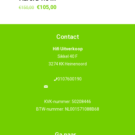
Oorspronkelijke
Huidige
€
105,00
€
150,00
prijs
prijs
was:
is:
€150,00.
€105,00.
Contact
Hifi Uitverkoop
Sikkel 40 F
3274 KK Heinenoord
0107600190
info@hifi-uitverkoop.nl
KVK-nummer: 50208446
BTW-nummer: NL001571088B68
Ga naar…