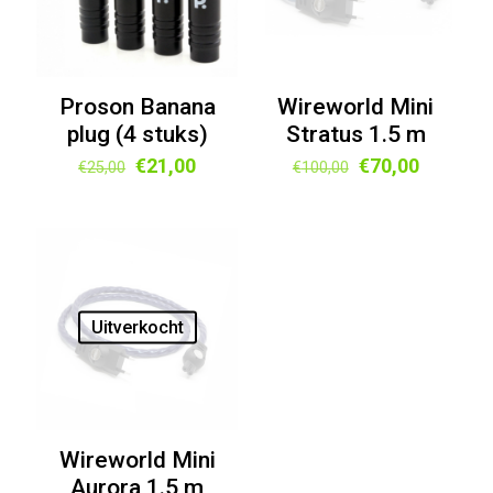
Proson Banana
Wireworld Mini
plug (4 stuks)
Stratus 1.5 m
Oorspronkelijke
Huidige
Oorspronkelijk
Huidige
€
21,00
€
70,00
€
25,00
€
100,00
prijs
prijs
prijs
prijs
was:
is:
was:
is:
€25,00.
€21,00.
€100,00.
€70,00.
Uitverkocht
Wireworld Mini
Aurora 1.5 m