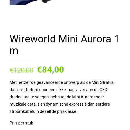
Wireworld Mini Aurora 1
m
Oorspronkelijke
Huidige
€
84,00
€
120,00
prijs
prijs
Met hetzelfde geavanceerde ontwerp als de Mini Stratus,
was:
is:
dat is verbeterd door een dikke laag zilver aan de OFC-
€120,00.
€84,00.
draden toe te voegen, behoudt de Mini Aurora meer
muzikale details en dynamische expressie dan eerdere
stroomkabels in dezelfde prijsklasse.
Prijs per stuk