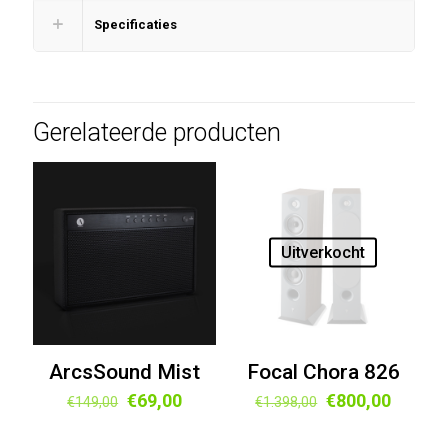
Specificaties
Gerelateerde producten
Uitverkocht
ArcsSound Mist
Focal Chora 826
Oorspronkelijke
Huidige
Oorspronkelijk
Huidig
€
69,00
€
800,00
€
149,00
€
1.398,00
prijs
prijs
prijs
prijs