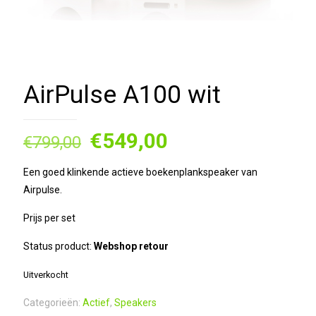
AirPulse A100 wit
Oorspronkelijke
Huidige
€
549,00
€
799,00
prijs
prijs
Een goed klinkende actieve boekenplankspeaker van
was:
is:
Airpulse.
€799,00.
€549,00.
Prijs per set
Status product:
Webshop retour
Uitverkocht
Categorieën:
Actief
,
Speakers