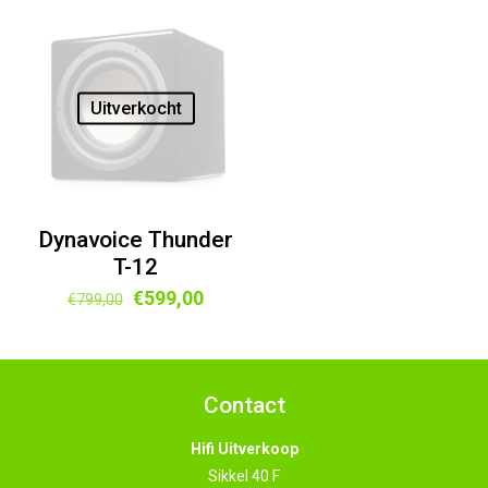
was:
is:
was:
is:
€149,00.
€69,00.
€1.398,00.
€800,0
Uitverkocht
Dynavoice Thunder
T-12
Oorspronkelijke
Huidige
€
599,00
€
799,00
prijs
prijs
was:
is:
€799,00.
€599,00.
Contact
Hifi Uitverkoop
Sikkel 40 F