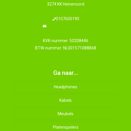
3274 KK Heinenoord
0107600190
info@hifi-uitverkoop.nl
KVK-nummer: 50208446
BTW-nummer: NL001571088B68
Ga naar…
Headphones
Kabels
Meubels
Platenspelers