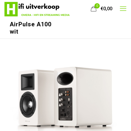
0
€0,00
AirPulse A100
wit